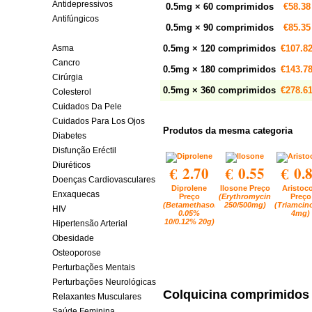
Antidepressivos
0.5mg × 60 comprimidos
€58.38
Antifúngicos
0.5mg × 90 comprimidos
€85.35
Artrite
Asma
0.5mg × 120 comprimidos
€107.8
Cancro
0.5mg × 180 comprimidos
€143.7
Cirúrgia
0.5mg × 360 comprimidos
€278.6
Colesterol
Cuidados Da Pele
Cuidados Para Los Ojos
Produtos da mesma categoria
Diabetes
Disfunção Eréctil
Diuréticos
€ 2.70
€ 0.55
€ 0.
Doenças Cardiovasculares
Diprolene
Ilosone Preço
Aristoco
Enxaquecas
Preço
(Erythromycin
Preço
(Betamethasone
250/500mg)
(Triamcin
HIV
0.05%
4mg)
10/0.12% 20g)
Hipertensão Arterial
Obesidade
Osteoporose
Perturbações Mentais
Perturbações Neurológicas
Colquicina comprimidos
Relaxantes Musculares
Saúde Feminina