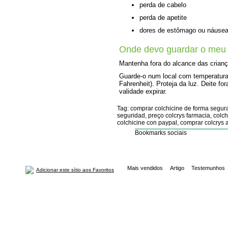
perda de cabelo
perda de apetite
dores de estômago ou náuse
Onde devo guardar o meu
Mantenha fora do alcance das crianç
Guarde-o num local com temperatura 
Fahrenheit). Proteja da luz. Deite f
validade expirar.
Tag: comprar colchicine de forma segura
seguridad, preço colcrys farmacia, colc
colchicine con paypal, comprar colcrys a
Bookmarks sociais
Mais vendidos
Artigo
Testemunhos
Adicionar este sítio aos Favoritos