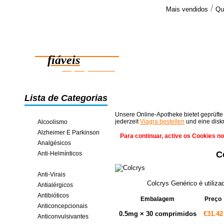
/
Mais vendidos
Qu
Comenta
Recebi a e
Medicamentos
comprimidos
agradece >
fiáveis
poupança online
Lista de Categorias
Unsere Online-Apotheke bietet geprüfte
jederzeit
Viagra bestellen
und eine disk
Alcoolismo
Alzheimer E Parkinson
Para continuar, active os Cookies n
Analgésicos
C
Anti-Helmínticos
Anti-Inflamatórios
Anti-Virais
Colcrys Genérico é utilizad
Antialérgicos
Antibióticos
Embalagem
Preço
Anticoncepcionais
0.5mg × 30 comprimidos
€31.42
Anticonvulsivantes