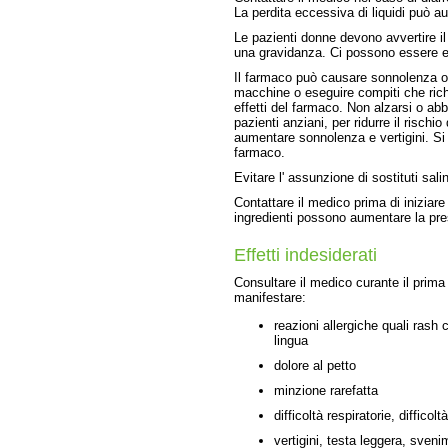
La perdita eccessiva di liquidi può au
Le pazienti donne devono avvertire i
una gravidanza. Ci possono essere eff
Il farmaco può causare sonnolenza o 
macchine o eseguire compiti che rich
effetti del farmaco. Non alzarsi o a
pazienti anziani, per ridurre il rischi
aumentare sonnolenza e vertigini. Si 
farmaco.
Evitare l' assunzione di sostituti salin
Contattare il medico prima di iniziare
ingredienti possono aumentare la pre
Effetti indesiderati
Consultare il medico curante il prima
manifestare:
reazioni allergiche quali rash cu
lingua
dolore al petto
minzione rarefatta
difficoltà respiratorie, difficolt
vertigini, testa leggera, sveni