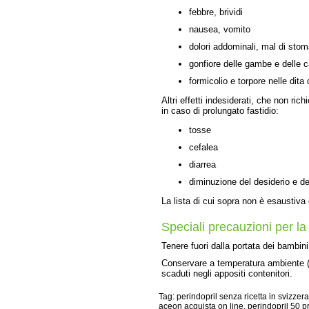
febbre, brividi
nausea, vomito
dolori addominali, mal di sto
gonfiore delle gambe e delle c
formicolio e torpore nelle dita 
Altri effetti indesiderati, che non ri
in caso di prolungato fastidio:
tosse
cefalea
diarrea
diminuzione del desiderio e de
La lista di cui sopra non è esaustiva d
Speciali precauzioni per l
Tenere fuori dalla portata dei bambini
Conservare a temperatura ambiente (2
scaduti negli appositi contenitori.
Tag: perindopril senza ricetta in svizzer
aceon acquista on line, perindopril 50 p