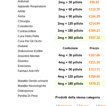
Antivirali
2mg × 30 pillole
€58.42
Apparato Respiratorio
2mg × 60 pillole
€112.35
Artrite
Asma
2mg × 90 pillole
€166.29
Chirurgia
2mg × 120 pillole
€214.84
Colesterolo
2mg × 180 pillole
€300.23
Contraccettivo
Cura Della Pelle
2mg × 360 pillole
€557.32
Cura Per Gli Occhi
Diabete
Confezione
Prezzo
Disfunzione Erettile
4mg × 30 pillole
€107.86
Disordini Mentali
Diuretici
4mg × 60 pillole
€211.20
Emicrania
4mg × 90 pillole
€313.71
Farmaci Anti-HIV
Malattie Cardiovascolari
4mg × 120 pillole
€358.66
Malattie Genito-urinarie
4mg × 180 pillole
€478.21
Malattie Neurologiche
Osteoporosi
Perdita Di Peso
Prodotti della stessa categoria
Pressione Arteriosa
Sistemica