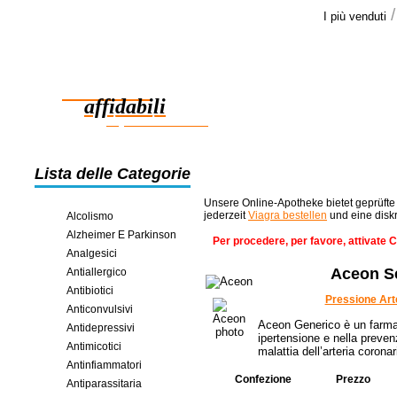
I più venduti
Le opini
Abbiamo ric
Farmaci
io e mia mog
prodotto >>
affidabili
risparmio in linea
Lista delle Categorie
Unsere Online-Apotheke bietet geprüfte
jederzeit
Viagra bestellen
und eine disk
Alcolismo
Alzheimer E Parkinson
Per procedere, per favore, attivate 
Analgesici
Aceon S
Antiallergico
Antibiotici
Pressione Art
Anticonvulsivi
Aceon Generico è un farmac
Antidepressivi
ipertensione e nella prevenz
Antimicotici
malattia dell’arteria coronar
Antinfiammatori
Confezione
Prezzo
Antiparassitaria