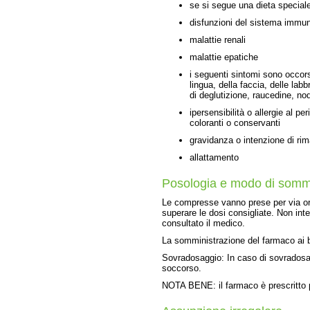
se si segue una dieta speciale
disfunzioni del sistema immuni
malattie renali
malattie epatiche
i seguenti sintomi sono occors
lingua, della faccia, delle labb
di deglutizione, raucedine, no
ipersensibilità o allergie al per
coloranti o conservanti
gravidanza o intenzione di rim
allattamento
Posologia e modo di sommi
Le compresse vanno prese per via ora
superare le dosi consigliate. Non in
consultato il medico.
La somministrazione del farmaco ai 
Sovradosaggio: In caso di sovradosaggi
soccorso.
NOTA BENE: il farmaco è prescritto 