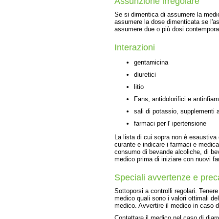
Assunzione irregolare
Se si dimentica di assumere la medici
assumere la dose dimenticata se l'a
assumere due o più dosi contempor
Interazioni
gentamicina
diuretici
litio
Fans, antidolorifici e antinfi
sali di potassio, supplementi 
farmaci per l' ipertensione
La lista di cui sopra non è esaustiva
curante e indicare i farmaci e medic
consumo di bevande alcoliche, di bev
medico prima di iniziare con nuovi fa
Speciali avvertenze e prec
Sottoporsi a controlli regolari. Tenere
medico quali sono i valori ottimali del
medico. Avvertire il medico in caso di
Contattare il medico nel caso di dia