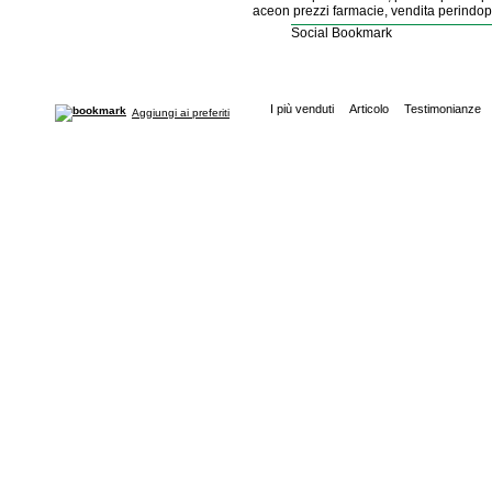
aceon prezzi farmacie, vendita perindopr
Social Bookmark
I più venduti
Articolo
Testimonianze
Aggiungi ai preferiti