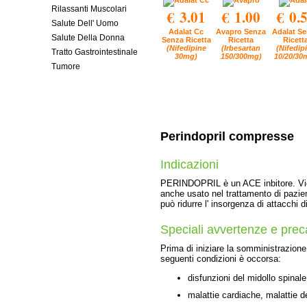
Rilassanti Muscolari
€ 3.01
€ 1.00
€ 0.
Salute Dell' Uomo
Adalat Cc
Avapro Senza
Adalat S
Salute Della Donna
Senza Ricetta
Ricetta
Ricett
(Nifedipine
(Irbesartan
(Nifedip
Tratto Gastrointestinale
30mg)
150/300mg)
10/20/30
Tumore
Perindopril compresse
Indicazioni
PERINDOPRIL è un ACE inbitore. Vien
anche usato nel trattamento di pazient
può ridurre l' insorgenza di attacchi d
Speciali avvertenze e prec
Prima di iniziare la somministrazion
seguenti condizioni è occorsa:
disfunzioni del midollo spinale
malattie cardiache, malattie d