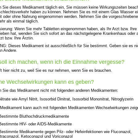
Sie dieses Medikament täglich ein, Sie müssen keine Wirkungszeiten beac
chlechtsverkehr haben zu können. Nehmen Sie es mit einem Glas Wasser ei
it oder ohne Nahrung eingenommen werden. Nehmen Sie die vorgeschriebene
ehr als einmal täglich.
ierung: Wenn Sie mehr Tabletten eingenommen haben, als Ihr Arzt bzw. Ihre 
ieben hat, wenden Sie sich sofort an das nächstgelegene Krankenhaus oder 
zt bzw. Ihre Ärztin.
: Dieses Medikament ist ausschließlich für Sie bestimmt. Geben sie es ni
an Andere.
oll ich machen, wenn ich die Einnahme vergesse?
fft hier nicht zu, weil Sie es nur nehmen, wenn Sie es brauchen.
he Wechselwirkungen kann es geben?
 Sie das Medikament nicht mit folgenden anderen Medikamenten:
Nitrate wie Amyl Nitrit, Isosorbid Dinitrat, Isosorbid Mononitrat, Nitroglyzerin
 Medikament kann auch mit folgenden Medikamenten Wechselwirkungen zeig
Bestimmte Bluthochdruckmedikamente
Bestimmte HIV- oder AIDS-Medikamente
Bestimmte Medikamente gegen Pilz- oder Hefeinfektionen wie Fluconazol,
Itraconazol, Ketoconazol und Voriconazol