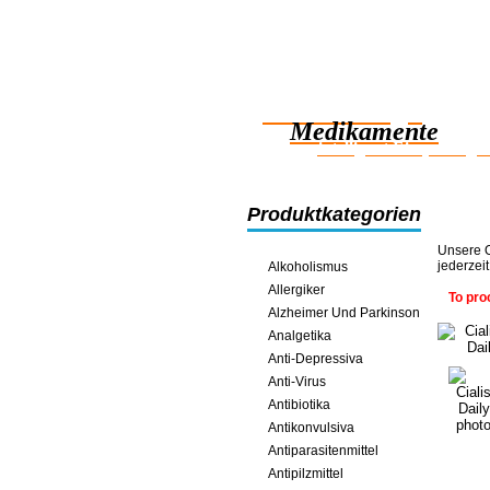
Zuverlässige
Medikamente
intelligent Einsparunge
Produktkategorien
Unsere O
jederzei
Alkoholismus
Allergiker
To pro
Alzheimer Und Parkinson
Analgetika
Anti-Depressiva
Anti-Virus
Antibiotika
Antikonvulsiva
Antiparasitenmittel
Antipilzmittel