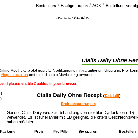
/
/
/
Bestsellers
Häufige Fragen
AGB
Bestellung Verfol
Feedback
unseren Kunden
Gut, ich muss mich entschuldigen . Ich
dachte wirklich, dass sie mich betrügen. Aber,
plötzlich >>
n online
Cialis Daily Ohne Re
nline-Apotheke bietet geprüfte Medikamente mit garantiertem Ursprung. Hier kön
t
Viagra bestellen
und eine diskrete Abwicklung erwarten.
ceed please enable Cookies in your browser.
Cialis Daily Ohne Rezept
(
)
Tadalafil
Erektionsstörungen
Generic Cialis Daily wird zur Behandlung von erektiler Dysfunktion (ED)
verwendet. Es ist für Männer mit ED geeignet, die öfters Geschlechtsver
haben möchten.
Packung
Preis
Pro Pille
Sie sparen
Bestellen