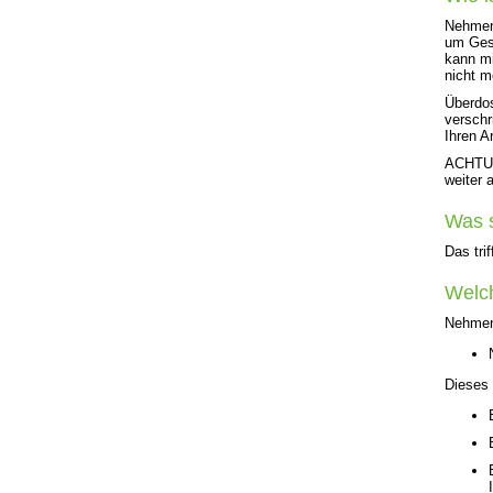
Nehmen 
um Ges
kann m
nicht m
Überdos
verschr
Ihren Ar
ACHTUNG
weiter 
Was s
Das tri
Welc
Nehmen
Dieses