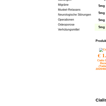
Migräne
5mg 
Muskel-Relaxans
5mg 
Neurologische Störungen
Operationen
5mg 
Osteoporose
5mg 
Verhütungsmittel
Produkt
€ 1
Cialis
Reze
(Tadal
10/20/4
Ciali