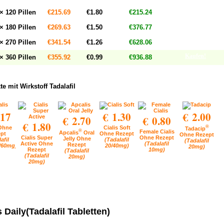
Kaufen!
× 120 Pillen
€215.69
€1.80
€215.24
Kaufen!
× 180 Pillen
€269.63
€1.50
€376.77
Kaufen!
× 270 Pillen
€341.54
€1.26
€628.06
Kaufen!
× 360 Pillen
€355.92
€0.99
€936.88
e mit Wirkstoff Tadalafil
.17
€ 1.30
€ 2.00
€ 2.70
€ 0.80
€ 1.80
 Ohne
Cialis Soft
®
Tadacip
®
Female Cialis
Apcalis
Oral
pt
Ohne Rezept
Ohne Rezept
Cialis Super
Ohne Rezept
Jelly Ohne
afil
(Tadalafil
(Tadalafil
Active Ohne
(Tadalafil
Rezept
0/60mg)
20/40mg)
20mg)
Rezept
10mg)
(Tadalafil
(Tadalafil
20mg)
20mg)
s Daily(Tadalafil Tabletten)