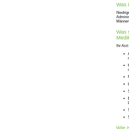
Was 
Niedri
Adminis
Männer
Was s
Medi
Ihr Arz
Wie 