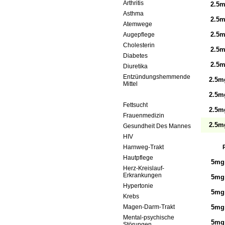
Arthritis
2.5m
Asthma
2.5m
Atemwege
2.5m
Augepflege
Cholesterin
2.5m
Diabetes
2.5m
Diuretika
Entzündungshemmende
2.5mg
Mittel
Erektionsstörungen
2.5mg
Fettsucht
2.5mg
Frauenmedizin
2.5mg
Gesundheit Des Mannes
HIV
Harnweg-Trakt
Hautpflege
5mg 
Herz-Kreislauf-
Erkrankungen
5mg 
Hypertonie
5mg 
Krebs
Magen-Darm-Trakt
5mg 
Mental-psychische
5mg 
Störungen