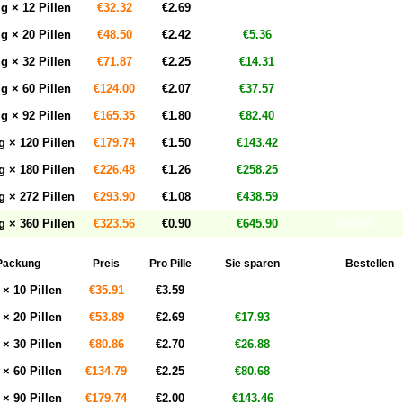
Kaufen!
g × 12 Pillen
€32.32
€2.69
Kaufen!
g × 20 Pillen
€48.50
€2.42
€5.36
Kaufen!
g × 32 Pillen
€71.87
€2.25
€14.31
Kaufen!
g × 60 Pillen
€124.00
€2.07
€37.57
Kaufen!
g × 92 Pillen
€165.35
€1.80
€82.40
Kaufen!
 × 120 Pillen
€179.74
€1.50
€143.42
Kaufen!
 × 180 Pillen
€226.48
€1.26
€258.25
Kaufen!
 × 272 Pillen
€293.90
€1.08
€438.59
Kaufen!
 × 360 Pillen
€323.56
€0.90
€645.90
Packung
Preis
Pro Pille
Sie sparen
Bestellen
Kaufen!
× 10 Pillen
€35.91
€3.59
Kaufen!
× 20 Pillen
€53.89
€2.69
€17.93
Kaufen!
× 30 Pillen
€80.86
€2.70
€26.88
Kaufen!
× 60 Pillen
€134.79
€2.25
€80.68
Kaufen!
× 90 Pillen
€179.74
€2.00
€143.46