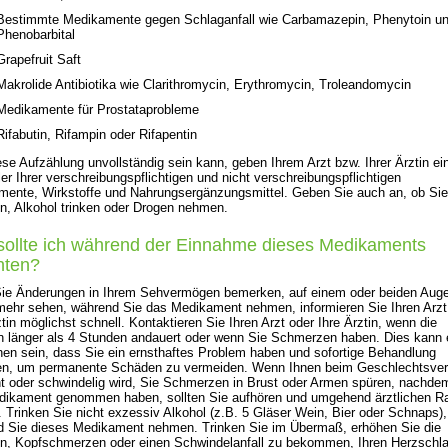
Bestimmte Medikamente gegen Schlaganfall wie Carbamazepin, Phenytoin u
Phenobarbital
Grapefruit Saft
Makrolide Antibiotika wie Clarithromycin, Erythromycin, Troleandomycin
Medikamente für Prostataprobleme
Rifabutin, Rifampin oder Rifapentin
ese Aufzählung unvollständig sein kann, geben Ihrem Arzt bzw. Ihrer Ärztin ei
ller Ihrer verschreibungspflichtigen und nicht verschreibungspflichtigen
ente, Wirkstoffe und Nahrungsergänzungsmittel. Geben Sie auch an, ob Sie
, Alkohol trinken oder Drogen nehmen.
ollte ich während der Einnahme dieses Medikaments
hten?
ie Änderungen in Ihrem Sehvermögen bemerken, auf einem oder beiden Aug
mehr sehen, während Sie das Medikament nehmen, informieren Sie Ihren Arzt
ztin möglichst schnell. Kontaktieren Sie Ihren Arzt oder Ihre Ärztin, wenn die
n länger als 4 Stunden andauert oder wenn Sie Schmerzen haben. Dies kann 
en sein, dass Sie ein ernsthaftes Problem haben und sofortige Behandlung
en, um permanente Schäden zu vermeiden. Wenn Ihnen beim Geschlechtsver
t oder schwindelig wird, Sie Schmerzen in Brust oder Armen spüren, nachde
dikament genommen haben, sollten Sie aufhören und umgehend ärztlichen R
 Trinken Sie nicht exzessiv Alkohol (z.B. 5 Gläser Wein, Bier oder Schnaps),
d Sie dieses Medikament nehmen. Trinken Sie im Übermaß, erhöhen Sie die
n, Kopfschmerzen oder einen Schwindelanfall zu bekommen, Ihren Herzschl