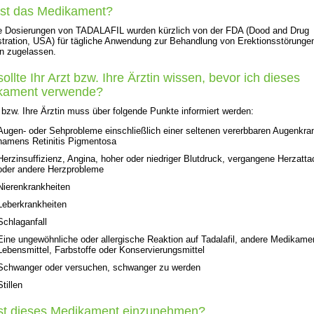
ist das Medikament?
ge Dosierungen von TADALAFIL wurden kürzlich von der FDA (Dood and Drug
tration, USA) für tägliche Anwendung zur Behandlung von Erektionsstörungen
n zugelassen.
ollte Ihr Arzt bzw. Ihre Ärztin wissen, bevor ich dieses
kament verwende?
t bzw. Ihre Ärztin muss über folgende Punkte informiert werden:
Augen- oder Sehprobleme einschließlich einer seltenen vererbbaren Augenkra
namens Retinitis Pigmentosa
Herzinsuffizienz, Angina, hoher oder niedriger Blutdruck, vergangene Herzatt
oder andere Herzprobleme
Nierenkrankheiten
Leberkrankheiten
Schlaganfall
Eine ungewöhnliche oder allergische Reaktion auf Tadalafil, andere Medikame
Lebensmittel, Farbstoffe oder Konservierungsmittel
Schwanger oder versuchen, schwanger zu werden
Stillen
ist dieses Medikament einzunehmen?