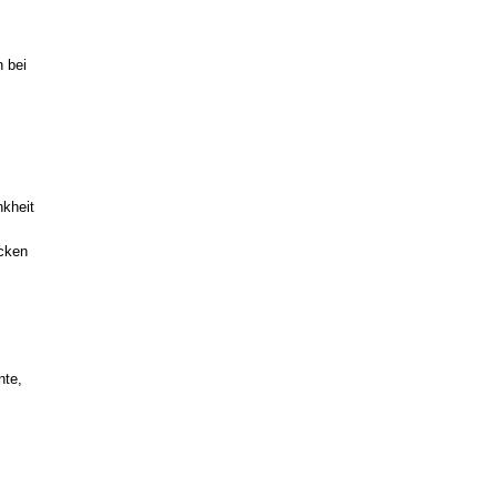
 bei
nkheit
acken
nte,