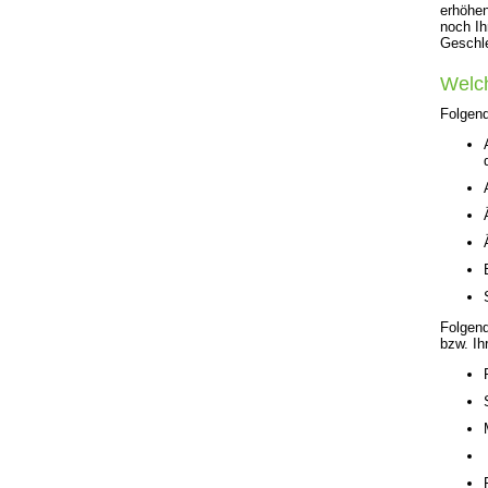
erhöhen
noch Ih
Geschle
Welc
Folgend
Folgend
bzw. Ih