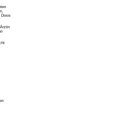
hten
n,
 Dosis
Ärztin
an
cht
en: