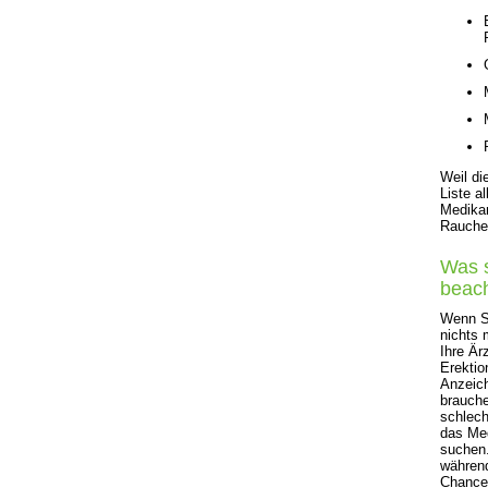
Weil di
Liste a
Medikam
Rauchen
Was s
beac
Wenn S
nichts 
Ihre Är
Erektio
Anzeich
brauch
schlech
das Me
suchen.
währen
Chance