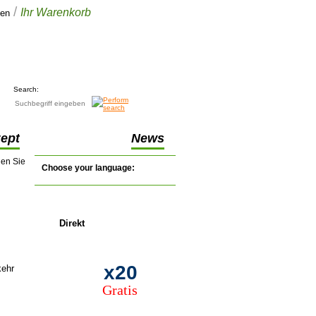
/
Ihr Warenkorb
gen
Ihr Warenkorb
€0.00
(0 artikel)
Search:
zept
News
nen Sie
Choose your language:
Direkt
Förderung
x20
kehr
Gratis