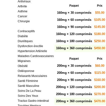
Antiviraux
Paquet
Prix
Arthrite
Asthme
160mg × 30 comprimés
$55.00
Cancer
160mg × 60 comprimés
$105.00
Chirurgie
Cholestérol
160mg × 90 comprimés
$145.00
Contraceptifs
160mg × 120 comprimés
$180.00
Diabète
160mg × 180 comprimés
$250.00
Diurétiques
Dysfonction érectile
160mg × 360 comprimés
$450.00
Hypertension Artérielle
Maladies Cardiovasculaires
Paquet
Prix
Migraines
200mg × 30 comprimés
$60.00
Obésité
Ostéoporose
200mg × 60 comprimés
$115.00
Relaxants Musculaires
200mg × 90 comprimés
$160.00
Santé Féminine
Santé Masculine
200mg × 120 comprimés
$200.00
Soins De La Peau
200mg × 180 comprimés
$270.00
Soins Des Yeux
Tractus Gastro-intestinal
200mg × 360 comprimés
$470.00
Troubles Mentaux