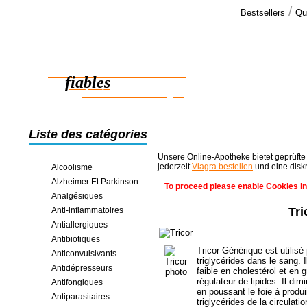
/
Bestsellers
Qu
Commen
J'ai reçu l
Des médicaments
medicament 
femme vous 
fiables
des économies en ligne
Liste des catégories
Unsere Online-Apotheke bietet geprüfte
jederzeit
Viagra bestellen
und eine disk
Alcoolisme
Alzheimer Et Parkinson
To proceed please enable Cookies in
Analgésiques
Tr
Anti-inflammatoires
Antiallergiques
Antibiotiques
Tricor Générique est utilisé
Anticonvulsivants
triglycérides dans le sang. 
Antidépresseurs
faible en cholestérol et en 
régulateur de lipides. Il di
Antifongiques
en poussant le foie à produi
Antiparasitaires
triglycérides de la circulati