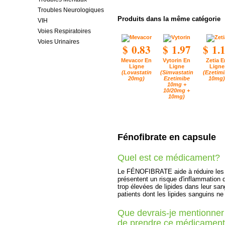
Troubles Neurologiques
Produits dans la même catégorie
VIH
Voies Respiratoires
Voies Urinaires
$ 0.83
$ 1.97
$ 1.
Mevacor En
Vytorin En
Zetia E
Ligne
Ligne
Ligne
(Lovastatin
(Simvastatin
(Ezetim
20mg)
Ezetimibe
10mg)
10mg +
10/20mg +
10mg)
Fénofibrate en capsule
Quel est ce médicament?
Le FÉNOFIBRATE aide à réduire les li
présentent un risque d'inflammation 
trop élevées de lipides dans leur s
patients dont les lipides sanguins ne 
Que devrais-je mentionner
de prendre ce médicamen