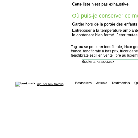
Cette liste n’est pas exhaustive.
Où puis-je conserver ce 
Garder hors de la portée des enfants
Entreposer à la température ambiante
le contenant bien fermé. Jeter toutes
Tag: ou se procurer fenofibrate, tricor g
france, fenofibrate a bas prix, tricor gen
fenofibrate est il en vente libre au luxem
Bookmarks sociaux
Bestsellers
Articolo
Testimonials
Qu
Ajouter aux favoris