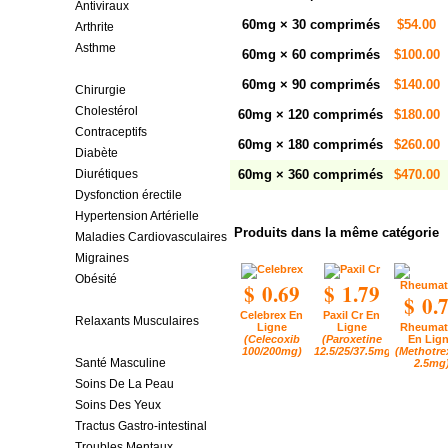
Antiviraux
60mg × 30 comprimés
$54.00
Arthrite
Asthme
60mg × 60 comprimés
$100.00
Cancer
60mg × 90 comprimés
$140.00
Chirurgie
Cholestérol
60mg × 120 comprimés
$180.00
Contraceptifs
60mg × 180 comprimés
$260.00
Diabète
Diurétiques
60mg × 360 comprimés
$470.00
Dysfonction érectile
Hypertension Artérielle
Produits dans la même catégorie
Maladies Cardiovasculaires
Migraines
Obésité
$ 0.69
$ 1.79
$ 0.
Ostéoporose
Celebrex En
Paxil Cr En
Relaxants Musculaires
Ligne
Ligne
Rheumat
(Celecoxib
(Paroxetine
En Lig
Santé Féminine
100/200mg)
12.5/25/37.5mg)
(Methotre
Santé Masculine
2.5mg
Soins De La Peau
Soins Des Yeux
Tractus Gastro-intestinal
Troubles Mentaux