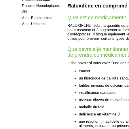
Raloxifène en comprimé
Troubles Neurologiques
VIH
Quel est ce médicament?
Voies Respiratoires
Voies Urinaires
RALOXIFÈNE réduit la quantité de cal
perte osseuse et à augmenter la form
d'ostéoporose. Il bloque également le
utilisé pour prévenir certains types 
Que devrais-je mentionner
de prendre ce médicamen
Il doit savoir si vous avez l’une des 
cancer
un historique de caillots sang
faibles niveaux de calcium da
insuffisance cardiaque
niveaux élevés de triglycérid
maladie du foie
déficience en vitamine D
une réaction inhabituelle ou a
aliments, colorants ou préserv