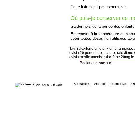
Cette liste n’est pas exhaustive.
Où puis-je conserver ce 
Garder hors de la portée des enfants
Entreposer à la température ambiante
Jeter toutes doses non utilisées aprè
Tag: raloxifene 5mg prix en pharmacie, p
evista 20 generique, acheter raloxifene 
evista medicaments, raloxifene 20mg le p
Bookmarks sociaux
Bestsellers
Articolo
Testimonials
Qu
Ajouter aux favoris