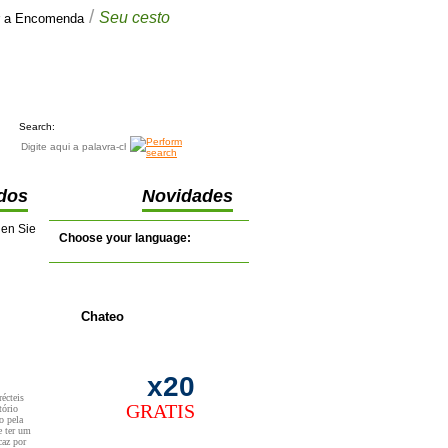
/
Seu cesto
ar a Encomenda
Seu cesto
€0.00
(0 itens)
Search:
dos
Novidades
nen Sie
Choose your language:
Chateo
x20
écteis
GRATIS
tório
o pela
 ter um
caz por