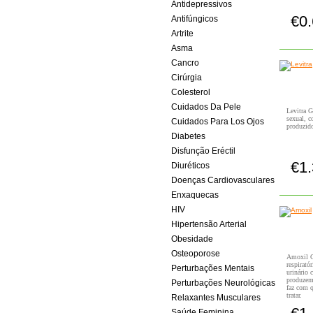
Antidepressivos
€0
Antifúngicos
Artrite
Asma
Cancro
Cirúrgia
Colesterol
Cuidados Da Pele
Levitra G
sexual, c
Cuidados Para Los Ojos
produzid
Diabetes
Disfunção Eréctil
€1
Diuréticos
Doenças Cardiovasculares
Enxaquecas
HIV
Hipertensão Arterial
Obesidade
Osteoporose
Amoxil Ge
respirató
Perturbações Mentais
urinário 
produzem
Perturbações Neurológicas
faz com q
tratar.
Relaxantes Musculares
Saúde Feminina