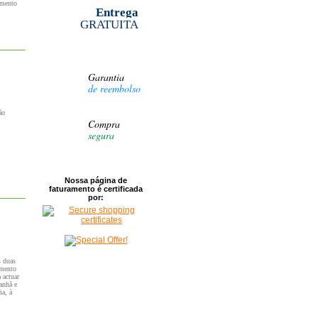
omento
Entrega
GRATUITA
graves
Garantia
de reembolso
ão
Compra
segura
Nossa página de
faturamento é certificada
por:
s duas
amento
 actuar
anhã e
ia, à