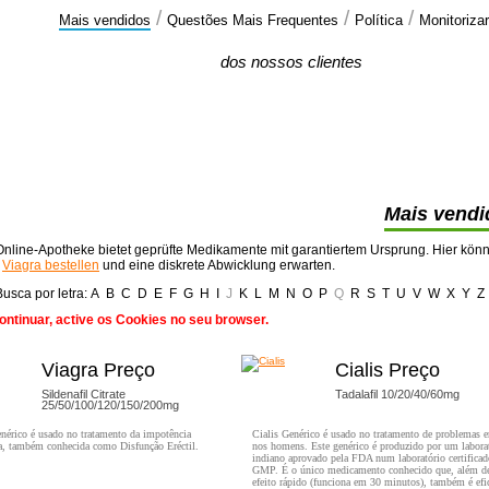
/
/
/
Mais vendidos
Questões Mais Frequentes
Política
Monitoriz
Comentarios
dos nossos clientes
Recebi a minha encomenda .
Recebi a encomenda muito rapidamente
também ..
>>
Mais vendi
nline-Apotheke bietet geprüfte Medikamente mit garantiertem Ursprung. Hier kön
t
Viagra bestellen
und eine diskrete Abwicklung erwarten.
Busca por letra:
A
B
C
D
E
F
G
H
I
J
K
L
M
N
O
P
Q
R
S
T
U
V
W
X
Y
Z
ontinuar, active os Cookies no seu browser.
Viagra Preço
Cialis Preço
Sildenafil Citrate
Tadalafil 10/20/40/60mg
25/50/100/120/150/200mg
nérico é usado no tratamento da impotência
Cialis Genérico é usado no tratamento de problemas er
a, também conhecida como Disfunção Eréctil.
nos homens. Este genérico é produzido por um labora
indiano aprovado pela FDA num laboratório certificad
GMP. É o único medicamento conhecido que, além de
efeito rápido (funciona em 30 minutos), também é efi