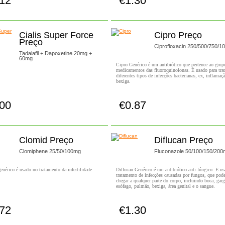
.12
€1.30
Comprar!
Comprar!
Cialis Super Force
Cipro Preço
Preço
Ciprofloxacin 250/500/750/
Tadalafil + Dapoxetine 20mg +
60mg
Cipro Genérico é um antibiótico que pertence ao grup
medicamentos das fluoroquinolonas. É usado para trat
diferentes tipos de infecções bacterianas, ex, inflamaç
bexiga.
.00
€0.87
Comprar!
Comprar!
Clomid Preço
Diflucan Preço
Clomiphene 25/50/100mg
Fluconazole 50/100/150/20
nérico é usado no tratamento da infertilidade
Diflucan Genérico é um antibiótico anti-fúngico. É u
tratamento de infecções causadas por fungos, que po
chegar a qualquer parte do corpo, incluindo boca, garg
esófago, pulmão, bexiga, área genital e o sangue.
.72
€1.30
Comprar!
Comprar!