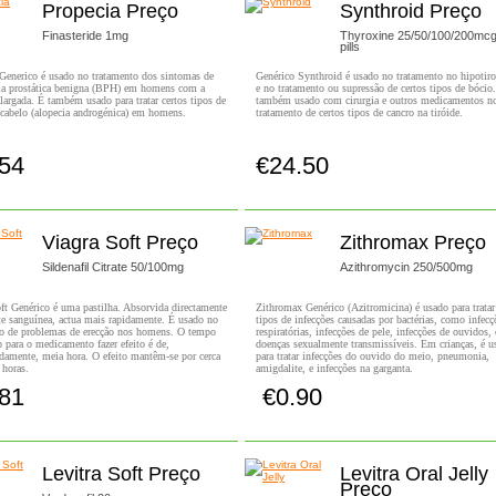
Propecia Preço
Synthroid Preço
Finasteride 1mg
Thyroxine 25/50/100/200mc
pills
Generico é usado no tratamento dos sintomas de
Genérico Synthroid é usado no tratamento no hipotir
sia prostática benigna (BPH) em homens com a
e no tratamento ou supressão de certos tipos de bócio
alargada. É também usado para tratar certos tipos de
também usado com cirurgia e outros medicamentos n
cabelo (alopecia androgénica) em homens.
tratamento de certos tipos de cancro na tiróide.
.54
€24.50
Comprar!
Comprar!
Viagra Soft Preço
Zithromax Preço
Sildenafil Citrate 50/100mg
Azithromycin 250/500mg
ft Genérico é uma pastilha. Absorvida directamente
Zithromax Genérico (Azitromicina) é usado para tratar
te sanguínea, actua mais rapidamente. É usado no
tipos de infecções causadas por bactérias, como infecç
to de problemas de erecção nos homens. O tempo
respiratórias, infecções de pele, infecções de ouvidos, 
o para o medicamento fazer efeito é de,
doenças sexualmente transmissíveis. Em crianças, é u
damente, meia hora. O efeito mantêm-se por cerca
para tratar infecções do ouvido do meio, pneumonia,
 horas.
amigdalite, e infecções na garganta.
.81
€0.90
Comprar!
Comprar!
Levitra Soft Preço
Levitra Oral Jelly
Preço