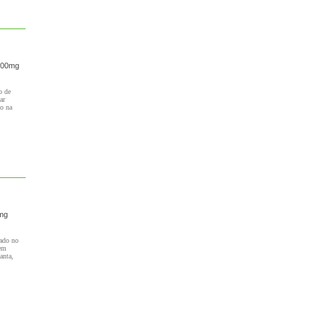
1000mg
o de
ar
ão na
0mg
sado no
dem
anta,