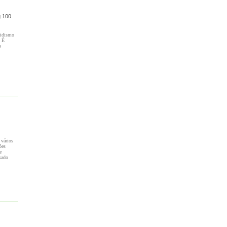
g 100
oidismo
. É
o
 vários
ões
e
sado