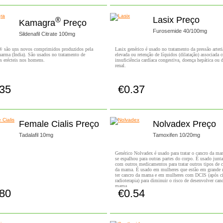
Lasix Preço
®
Kamagra
Preço
Furosemide 40/100mg
Sildenafil Citrate 100mg
 são uns novos comprimidos produzidos pela
Lasix genérico é usado no tratamento da pressão arteri
arma (Índia). São usados no tratamento de
elevada ou retenção de líquidos (dilatação) associada 
s erécteis nos homens.
insuficiência cardíaca congestiva, doença hepática ou 
renal.
.35
€0.37
Comprar!
Comprar!
Female Cialis Preço
Nolvadex Preço
Tadalafil 10mg
Tamoxifen 10/20mg
Genérico Nolvadex é usado para tratar o cancro da m
se espalhou para outras partes do corpo. É usado junt
com outros medicamentos para tratar outros tipos de 
da mama. É usado em mulheres que estão em grande r
ter cancro da mama e em mulheres com DCIS (após ci
radioterapia) para diminuir o risco de desenvolver can
mama.
.80
€0.54
Comprar!
Comprar!