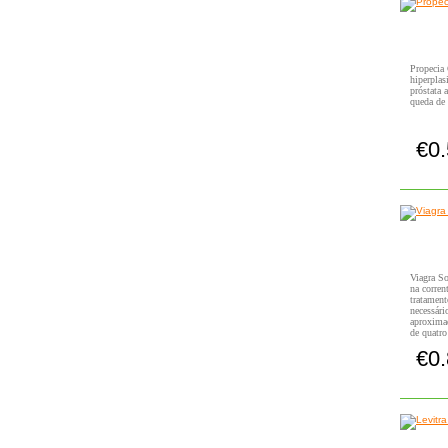
Propecia 
hiperpla
próstata 
queda de 
€0
Viagra So
na corren
tratamen
necessári
aproxima
de quatro
€0