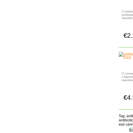
O Genéric
problema
impotênci
€2
O Levitr
e dapoxet
masculina
€4
Tag: anti
antibioti
eye care 
Bo