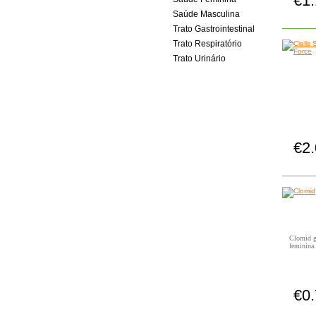
€1
Saúde Masculina
Trato Gastrointestinal
Trato Respiratório
Trato Urinário
€2
Clomid ge
feminina.
€0