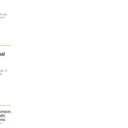
do que
sas e
nal
tra®. É
la
romycin,
thi,
ria.