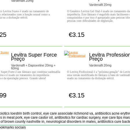
Vardenafil 20mg
Vardenafil 20mg
o Levitra Suave é usado no tratamento de
O Genérico Levitra Gel Oral é usado no tratamento da
s relacionados com a função sexual como a
impotência. Este fármaco é engolido mais facilmente 
a ou a disfunção eréctil.
comprimidos e por isso é apropriado para pessoas ido
pessoas com dificuldades de deglutição.
.25
€3.15
Comprar!
Comprar!
Levitra Super Force
Levitra Professio
Preço
Preço
Vardenafil + Dapoxetine 20mg +
Vardenafil 20mg
60mg
a Super Forte é um fármaco que combina vardenafila
O Levitra Profissional é a "próxima geração" de Levi
ina e é usado no tratamento da impotência
uma versão modificada do fármaco à base de vardenafi
 e da ejaculação precoce. Grande oferta!
usado no tratamento da disfunção eréctil.
.99
€3.15
Comprar!
Comprar!
biotics loestrin birth control, eye care associate richmond va, antibiotics acne eryth
cs in meat pork, eye care castor oil, antibiotics for cardiac surgery, eye care tips mara
of brown county nashville in, neurological disorders in males, antibiotics cure bacte
okmarks sociais