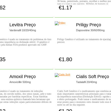
36 horas, permitindo, portanto, escolher o melhor m
para si e para o seu parceiro. Milhões de homens já
.62
€1.17
beneficiaram dos efeitos do Cialis, já que funciona
Comprar!
Comprar!
especialmente bem nos casos ligeiros, moderados ou 
de disfunção eréctil.
Levitra Preço
Priligy Preço
Vardenafil 10/20/40mg
Dapoxetine 30/60/90mg
enérico é usado no tratamento de problemas do foro
Priligy Genérico é utilizado no tratamento de ejaculaç
omo impotência ou disfunção eréctil. O genérico é
precoce.
o pela Indian FDA-produtor aprovado em GMP.
.35
€1.80
Comprar!
Comprar!
Amoxil Preço
Cialis Soft Preço
Amoxicillin 500mg
Tadalafil 20/40mg
nérico é usado no tratamento de infecções
Cialis Soft Genérico é o medicamento que combina a
rias, do ouvido médio, dos senos nasais, pele e trato
mais importantes características principais para o trat
causadas por bactérias específicas. Estas bactérias
da impotência masculina (Disfunção Eréctil): rapidez a
 uma enzima química chamada beta lactamase que
e efeito prolongado. Pode tomar o medicamento de m
ue certas infecções sejam particularmente difíceis de
estar pronto para o momento certo durante todo esse d
noite ou até no dia seguinte.