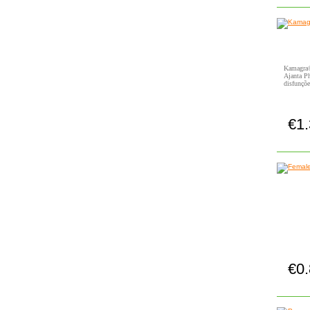
Kamagra®
Ajanta Ph
disfunçõe
€1
€0