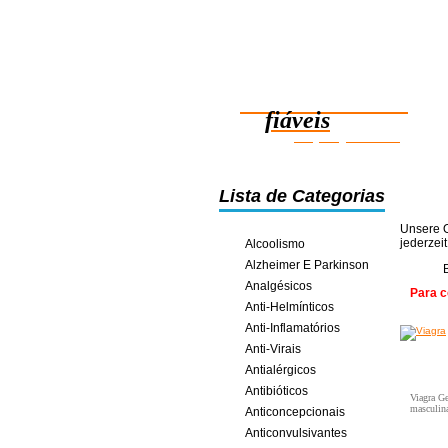
Medicamentos
fiáveis
poupança online
Lista de Categorias
Unsere O
jederzei
Alcoolismo
Alzheimer E Parkinson
Analgésicos
Para c
Anti-Helmínticos
Anti-Inflamatórios
Anti-Virais
Antialérgicos
Antibióticos
Viagra Ge
masculin
Anticoncepcionais
Anticonvulsivantes